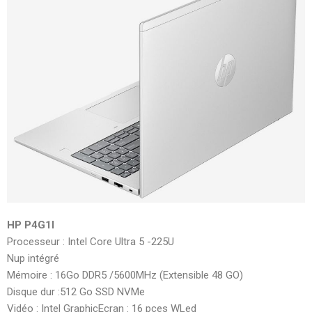
HP P4G1I
Processeur : Intel Core Ultra 5 -225U
Nup intégré
Mémoire : 16Go DDR5 /5600MHz (Extensible 48 GO)
Disque dur :512 Go SSD NVMe
Vidéo : Intel GraphicEcran : 16 pces WLed